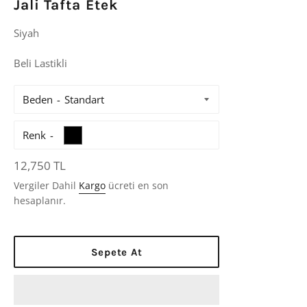
Jali Tafta Etek
Siyah
Beli Lastikli
Beden
Renk
Normal
12,750 TL
Fiyat
Vergiler Dahil
Kargo
ücreti en son
hesaplanır.
Sepete At