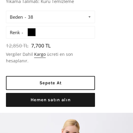
Yıkama Talimatı: Kuru Temizleme
Beden
Renk
Normal
12,850 TL
7,700 TL
Fiyat
Vergiler Dahil
Kargo
ücreti en son
hesaplanır.
Sepete At
Hemen satın alın