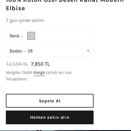
Elbise
7 gün içinde teslim
Renk
Beden
Normal
12,550 TL
7,850 TL
Fiyat
Vergiler Dahil
Kargo
ücreti en son
hesaplanır.
Sepete At
Hemen satın alın