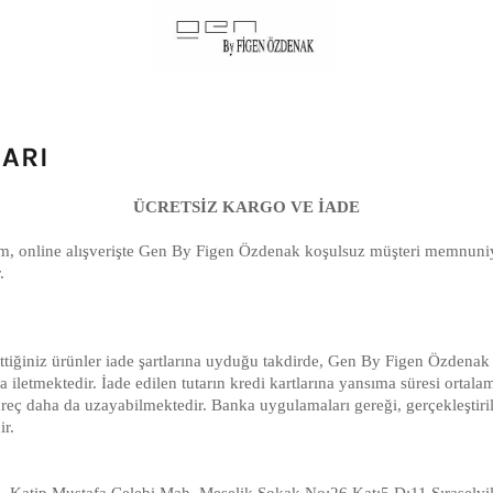
LARI
ÜCRETSİZ KARGO VE İADE
 online alışverişte Gen By Figen Özdenak koşulsuz müşteri memnuniyet
.
ttiğiniz ürünler iade şartlarına uyduğu takdirde, Gen By Figen Özdenak 
 iletmektedir. İade edilen tutarın kredi kartlarına yansıma süresi ortal
reç daha da uzayabilmektedir. Banka uygulamaları gereği, gerçekleştiril
ir.
Katip Mustafa Çelebi Mah. Meşelik Sokak No:26 Kat:5 D:11 Sıraselvil