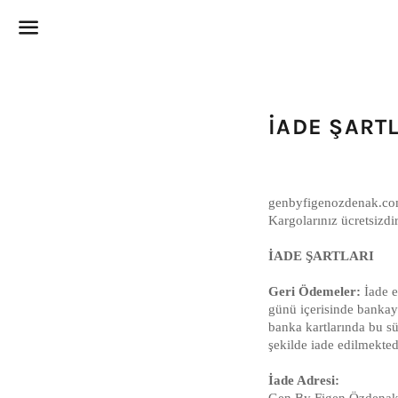
Menü
İADE ŞART
genbyfigenozdenak.com,
Kargolarınız ücretsizdir
İADE ŞARTLARI
Geri Ödemeler:
İade e
günü içerisinde bankaya
banka kartlarında bu sü
şekilde iade edilmekted
İade Adresi:
Gen By Figen Özdenak, 