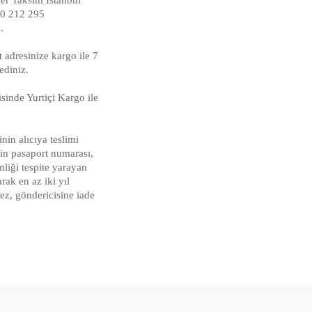
 0 212 295
.
at adresinize kargo ile 7
ediniz.
isinde Yurtiçi Kargo ile
nin alıcıya teslimi
çin pasaport numarası,
mliği tespite yarayan
rak en az iki yıl
ez, göndericisine iade