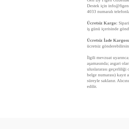
Destek için info@figen
4033 numaralı telefonl
Ücretsiz Kargo:
Sipari
iş günü içerisinde gönde
Ücretsiz İade Kargos
ücretsiz gönderebilirsin
İlgili mevzuat uyarınca;
aşamasında; asgari olar
uluslararası geçerliliğ
belge numarası) kayıt al
süreyle saklanır. Alıcı
edilir.