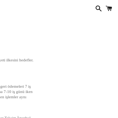
Ara
S
i ilkesini hedefler.
geri ödemeleri 7 iş
ama 7-10 iş günü iken
en işlemler aynı
er Taksim İstanbul