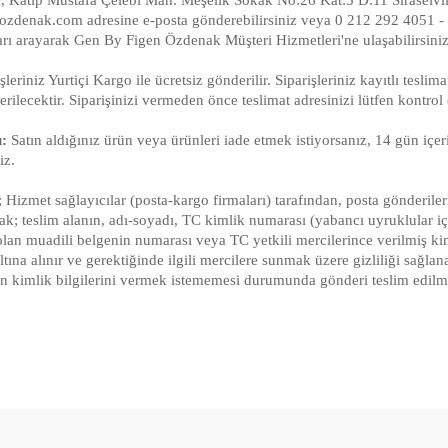
ozdenak.com adresine e-posta gönderebilirsiniz veya 0 212 292 4051 -
arı arayarak Gen By Figen Özdenak Müşteri Hizmetleri'ne ulaşabilirsiniz
şleriniz Yurtiçi Kargo ile ücretsiz gönderilir. Siparişleriniz kayıtlı teslim
rilecektir. Siparişinizi vermeden önce teslimat adresinizi lütfen kontrol 
u:
Satın aldığınız ürün veya ürünleri iade etmek istiyorsanız, 14 gün içer
iz.
 Hizmet sağlayıcılar (posta-kargo firmaları) tarafından, posta gönderileri
ak; teslim alanın, adı-soyadı, TC kimlik numarası (yabancı uyruklular i
i olan muadili belgenin numarası veya TC yetkili mercilerince verilmiş ki
tına alınır ve gerektiğinde ilgili mercilere sunmak üzere gizliliği sağlana
nın kimlik bilgilerini vermek istememesi durumunda gönderi teslim edilm