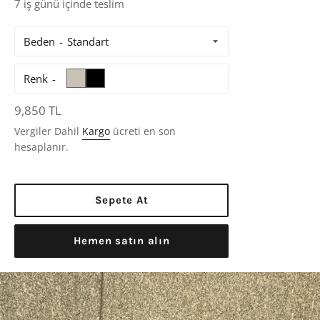
7 iş günü içinde teslim
Beden
Renk
Normal
9,850 TL
Fiyat
Vergiler Dahil
Kargo
ücreti en son
hesaplanır.
Sepete At
Hemen satın alın