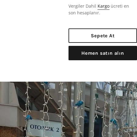
Fiyat
Vergiler Dahil
Kargo
ücreti en
son hesaplanır.
Sepete At
Hemen satın alın